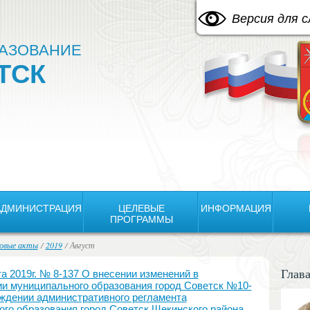
A
Изображения:
Размер шрифта:
Цвето
A
Выкл
A
Версия для 
АЗОВАНИЕ
ТСК
АДМИНИСТРАЦИЯ
ЦЕЛЕВЫЕ
ИНФОРМАЦИЯ
ПРОГРАММЫ
овые акты
/
2019
/ Август
Глав
2019г. № 8-137 О внесении изменений в
и муниципального образования город Советск №10-
ерждении административного регламента
го образования город Советск Щекинского района