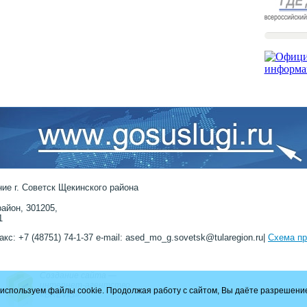
ие г. Советск Щекинского района
айон, 301205,
1
акс: +7 (48751) 74-1-37 e-mail: ased_mo_g.sovetsk@tularegion.ru|
Схема пр
Создание сайта —
интернет-агентство
используем файлы cookie. Продолжая работу с сайтом, Вы даёте разрешение
«BREVIS»