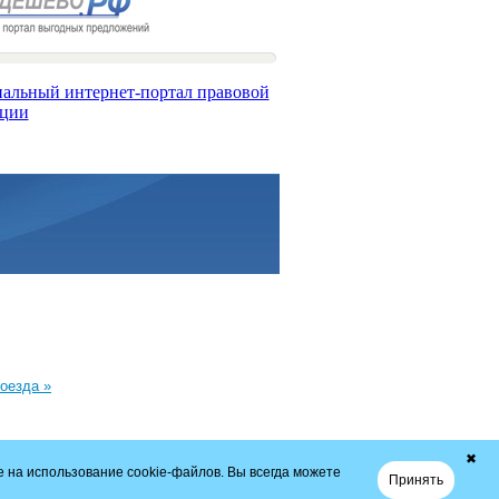
оезда »
✖
 на использование cookie-файлов. Вы всегда можете
Принять