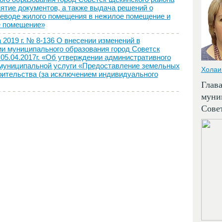
ятие документов, а также выдача решений о
ереводе жилого помещения в нежилое помещение и
е помещение»
19 г. № 8-136 О внесении изменений в
и муниципального образования город Советск
05.04.2017г. «Об утверждении административного
 муниципальной услуги «Предоставление земельных
Холаи
оительства (за исключением индивидуального
Глав
муни
Сове