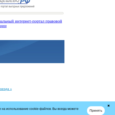
оезда »
✖
 на использование cookie-файлов. Вы всегда можете
Принять