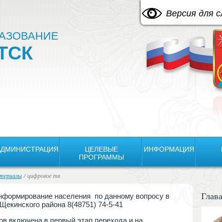
A
Изображения:
Размер шрифта:
Цвето
A
Выкл
A
Версия для 
АЗОВАНИЕ
ТСК
АДМИНИСТРАЦИЯ
ЦЕЛЕВЫЕ
ИНФОРМАЦИЯ
ПРОГРАММЫ
териалы
/ цифровое тв
Глав
информирование населения по данному вопросу в
екинского района 8(48751) 74-5-41
ов включена в первый этап перехода и на