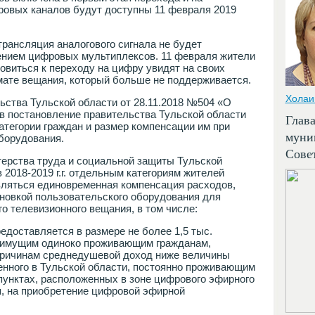
ровых каналов будут доступны 11 февраля 2019
трансляция аналогового сигнала не будет
нием цифровых мультиплексов. 11 февраля жители
товиться к переходу на цифру увидят на своих
мате вещания, который больше не поддерживается.
Холаи
ства Тульской области от 28.11.2018 №504 «О
в постановление правительства Тульской области
Глав
атегории граждан и размер компенсации им при
муни
борудования.
Сове
терства труда и социальной защиты Тульской
в 2018-2019 г.г. отдельным категориям жителей
вляться единовременная компенсация расходов,
ановкой пользовательского оборудования для
о телевизионного вещания, в том числе:
едоставляется в размере не более 1,5 тыс.
имущим одиноко проживающим гражданам,
причинам среднедушевой доход ниже величины
енного в Тульской области, постоянно проживающим
пунктах, расположенных в зоне цифрового эфирного
я, на приобретение цифровой эфирной