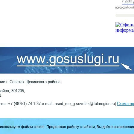
ие г. Советск Щекинского района
айон, 301205,
1
акс: +7 (48751) 74-1-37 e-mail: ased_mo_g.sovetsk@tularegion.ru|
Схема пр
Создание сайта —
интернет-агентство
используем файлы cookie. Продолжая работу с сайтом, Вы даёте разрешение
«BREVIS»