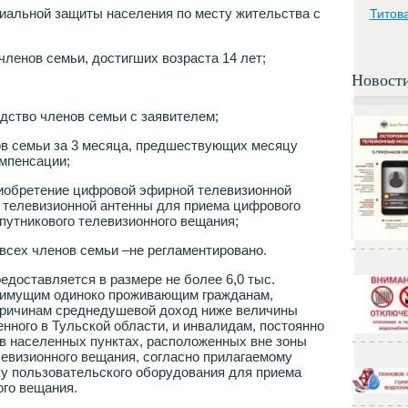
иальной защиты населения по месту жительства с
Титов
 членов семьи, достигших возраста 14 лет;
Новост
дство членов семьи с заявителем;
ов семьи за 3 месяца, предшествующих месяцу
мпенсации;
иобретение цифровой эфирной телевизионной
) телевизионной антенны для приема цифрового
путникового телевизионного вещания;
всех членов семьи –не регламентировано.
едоставляется в размере не более 6,0 тыс.
имущим одиноко проживающим гражданам,
причинам среднедушевой доход ниже величины
нного в Тульской области, и инвалидам, постоянно
в населенных пунктах, расположенных вне зоны
евизионного вещания, согласно прилагаемому
ку пользовательского оборудования для приема
ого вещания.