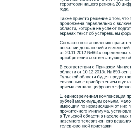
территории нашего региона 20 циф
года.
Также принято решение о том, что 
продолжена параллельно с включе
области, которые не успеют подго
экранах текст об устаревшем фор
Согласно постановлению правитель
внесении дополнений и изменений 
от 20.11.2012 №661» определены к
приобретении соответствующего о
В соответствии с Приказом Минис
области от 10.12.2018г. № 693-осн 
Тульской области будет предоста
связанных с приобретением и уст
приема сигнала цифрового эфирног
1. единовременная компенсация пр
рублей малоимущим семьям, мало
имеющим по независящим от них 
прожиточного минимума, установл
в Тульской области в населенных 
наземного телевизионного вещани
телевизионной приставки.