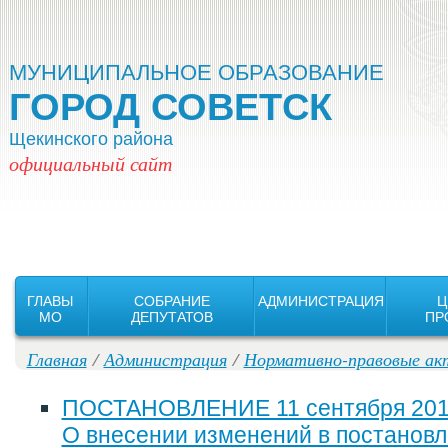
Версия для слабовидящих:
Изображения:
Вкл
Выкл
МУНИЦИПАЛЬНОЕ ОБРАЗОВАНИЕ
ГОРОД СОВЕТСК
Щекинского района
официальный сайт
ГЛАВЫ
СОБРАНИЕ
АДМИНИСТРАЦИЯ
Ц
MO
ДЕПУТАТОВ
ПР
Главная
/
Администрация
/
Нормативно-правовые ак
ПОСТАНОВЛЕНИЕ 11 сентября 2019
О внесении изменений в постанов