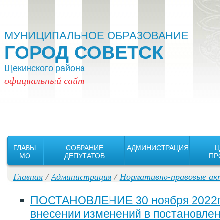
Версия для слабовидящих:
Изображения:
Вкл
Выкл
МУНИЦИПАЛЬНОЕ ОБРАЗОВАНИЕ
ГОРОД СОВЕТСК
Щекинского района
официальный сайт
ГЛАВЫ
СОБРАНИЕ
АДМИНИСТРАЦИЯ
Ц
MO
ДЕПУТАТОВ
ПР
Главная
/
Администрация
/
Нормативно-правовые ак
ПОСТАНОВЛЕНИЕ 30 ноября 2022г.
внесении изменений в постановле