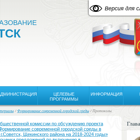
A
Изображения:
Размер шрифта:
Цвето
A
Выкл
A
Версия для 
АЗОВАНИЕ
ТСК
АДМИНИСТРАЦИЯ
ЦЕЛЕВЫЕ
ИНФОРМАЦИЯ
ПРОГРАММЫ
териалы
/
Формирование современной городской среды
/ Протоколы
Глав
щественной комиссии по обсуждению проекта
Формирование современной городской среды в
.Советск, Щекинского района на 2018-2024 годы»
оценки предложений по включению в