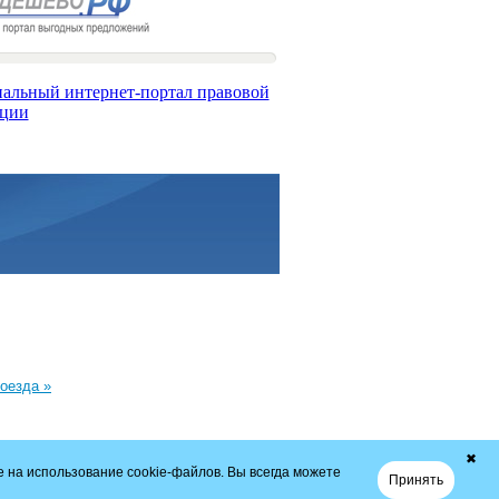
оезда »
✖
 на использование cookie-файлов. Вы всегда можете
Принять