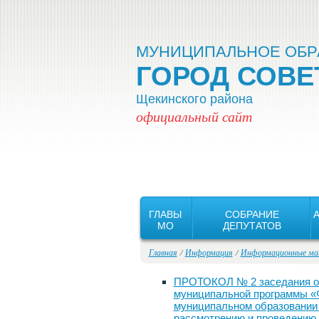
Версия для слабовидящих:
Вкл
МУНИЦИПАЛЬНОЕ ОБР
ГОРОД СОВЕ
Щекинского района
официальный сайт
ГЛАВЫ
СОБРАНИЕ
MO
ДЕПУТАТОВ
Главная
/
Информация
/
Информационные ма
ПРОТОКОЛ № 2 заседания об
муниципальной программы «
муниципальном образовании г
рассмотрению и проведению 