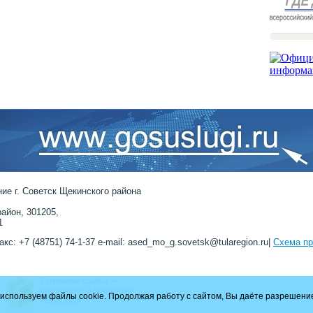
ие г. Советск Щекинского района
айон, 301205,
1
акс: +7 (48751) 74-1-37 e-mail: ased_mo_g.sovetsk@tularegion.ru|
Схема пр
Создание сайта —
интернет-агентство
используем файлы cookie. Продолжая работу с сайтом, Вы даёте разрешение
«BREVIS»