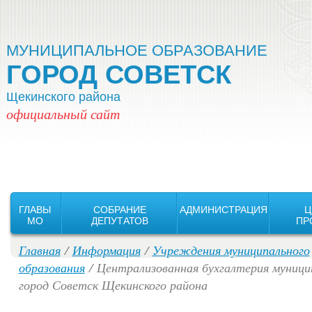
Версия для слабовидящих:
Изображения:
Вкл
Выкл
МУНИЦИПАЛЬНОЕ ОБРАЗОВАНИЕ
ГОРОД СОВЕТСК
Щекинского района
официальный сайт
ГЛАВЫ
СОБРАНИЕ
АДМИНИСТРАЦИЯ
Ц
MO
ДЕПУТАТОВ
ПР
Главная
/
Информация
/
Учреждения муниципального
образования
/ Централизованная бухгалтерия муници
город Советск Щекинского района