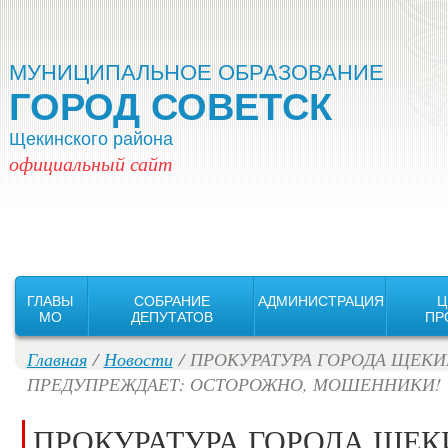
Версия для слабовидящих:
Изображения:
Вкл
Выкл
МУНИЦИПАЛЬНОЕ ОБРАЗОВАНИЕ
ГОРОД СОВЕТСК
Щекинского района
официальный сайт
ГЛАВЫ
СОБРАНИЕ
АДМИНИСТРАЦИЯ
Ц
MO
ДЕПУТАТОВ
ПР
Главная
/
Новости
/ ПРОКУРАТУРА ГОРОДА ЩЕК
ПРЕДУПРЕЖДАЕТ: ОСТОРОЖНО, МОШЕННИКИ!
ПРОКУРАТУРА ГОРОДА ЩЕ