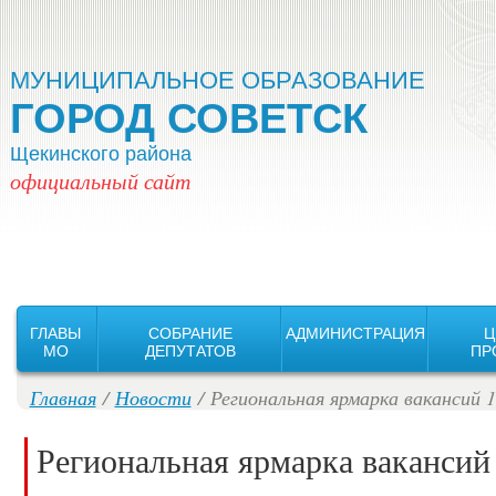
Версия для слабовидящих:
Изображения:
Вкл
Выкл
МУНИЦИПАЛЬНОЕ ОБРАЗОВАНИЕ
ГОРОД СОВЕТСК
Щекинского района
официальный сайт
ГЛАВЫ
СОБРАНИЕ
АДМИНИСТРАЦИЯ
Ц
MO
ДЕПУТАТОВ
ПР
Главная
/
Новости
/ Региональная ярмарка вакансий 1
Региональная ярмарка вакансий 