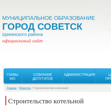
Версия для слабовидящих:
Изображения:
Вкл
Выкл
МУНИЦИПАЛЬНОЕ ОБРАЗОВАНИЕ
ГОРОД СОВЕТСК
Щекинского района
официальный сайт
ГЛАВЫ
СОБРАНИЕ
АДМИНИСТРАЦИЯ
Ц
MO
ДЕПУТАТОВ
ПР
Главная
/
Новости
/ Строительство котельной
Строительство котельной