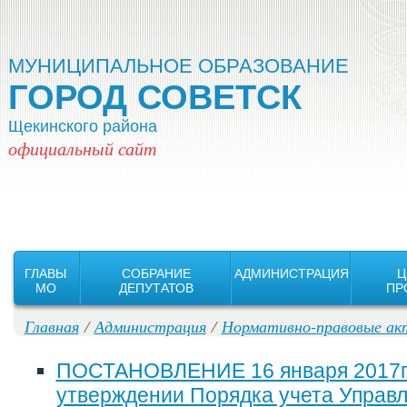
Версия для слабовидящих:
Изображения:
Вкл
Выкл
МУНИЦИПАЛЬНОЕ ОБРАЗОВАНИЕ
ГОРОД СОВЕТСК
Щекинского района
официальный сайт
ГЛАВЫ
СОБРАНИЕ
АДМИНИСТРАЦИЯ
Ц
MO
ДЕПУТАТОВ
ПР
Главная
/
Администрация
/
Нормативно-правовые ак
ПОСТАНОВЛЕНИЕ 16 января 2017г.
утверждении Порядка учета Управ