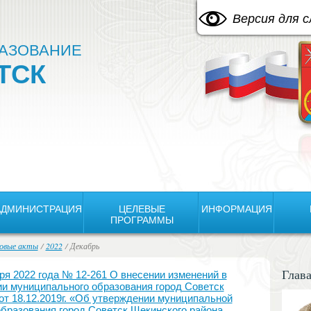
A
Изображения:
Размер шрифта:
Цвето
A
Выкл
A
Версия для 
АЗОВАНИЕ
ТСК
АДМИНИСТРАЦИЯ
ЦЕЛЕВЫЕ
ИНФОРМАЦИЯ
ПРОГРАММЫ
овые акты
/
2022
/ Декабрь
Глав
2022 года № 12-261 О внесении изменений в
и муниципального образования город Советск
от 18.12.2019г. «Об утверждении муниципальной
бразования город Советск Щекинского района