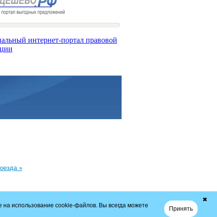
оезда »
✖
 на использование cookie-файлов. Вы всегда можете
Принять