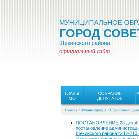
Версия для слабовидящих:
Вкл
МУНИЦИПАЛЬНОЕ ОБР
ГОРОД СОВЕ
Щекинского района
официальный сайт
ГЛАВЫ
СОБРАНИЕ
MO
ДЕПУТАТОВ
Главная
/
Администрация
/
Нормативно-прав
ПОСТАНОВЛЕНИЕ 28 декабря 
постановление администраци
Щекинского района №12-210 
программы муниципального о