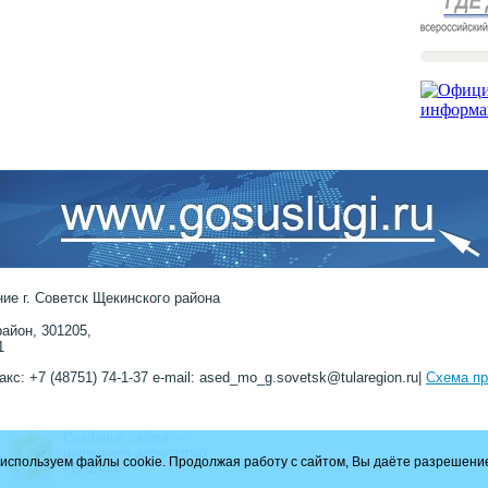
ие г. Советск Щекинского района
айон, 301205,
1
акс: +7 (48751) 74-1-37 e-mail: ased_mo_g.sovetsk@tularegion.ru|
Схема пр
Создание сайта —
интернет-агентство
используем файлы cookie. Продолжая работу с сайтом, Вы даёте разрешение
«BREVIS»