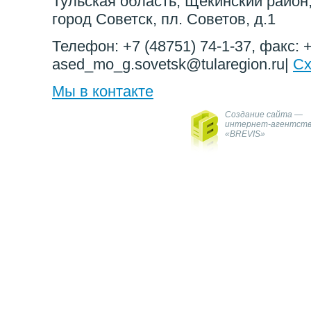
Тульская область, Щекинский район,
город Советск, пл. Советов, д.1
Телефон: +7 (48751) 74-1-37, факс: +
ased_mo_g.sovetsk@tularegion.ru|
Сх
Мы в контакте
Создание сайта —
интернет-агентст
«BREVIS»